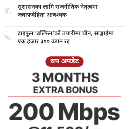
सुशासनका लागि
राजनीतिक नेतृत्वमा
४.
जवाफदेहिता आवश्यक
टाइफुन ‘डल्फिन’को
तयारीमा चीन, साङ्घाईमा
५.
एक हजार ३०० उडान रद्द
थप अपडेट