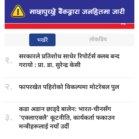
लोकप्रिय
भर्खरै
सरकारले प्रतिशोध
साधेर रिपोर्टर्स क्लब बन्द
१.
गरायो : प्रा. डा. सुरेन्द्र केसी
२.
फापरखेत पहिरोको
विकल्पमा मोटरेबल पुल
कडा अडान
छाड्दै बालेन: भारत-चीनसँग
३.
'एक्लाएक्लै' कूटनीति, कार्यकर्ता फकाउन
मन्त्रीहरूलाई नयाँ उर्दी