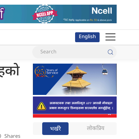
English
ाहको
लोकप्रिय
भर्खरै
0
Shares