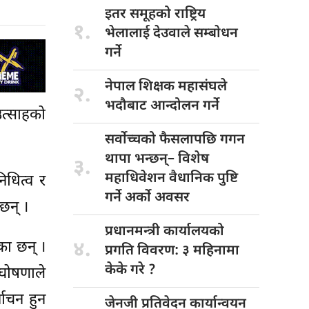
इतर समूहको
राष्ट्रिय
१.
भेलालाई देउवाले सम्बाेधन
गर्ने
नेपाल शिक्षक
महासंघले
२.
भदौबाट आन्दोलन गर्ने
त्साहको
सर्वोच्चको फैसलापछि
गगन
थापा भन्छन्– विशेष
३.
महाधिवेशन वैधानिक पुष्टि
िधित्व र
गर्ने अर्को अवसर
 छन् ।
प्रधानमन्त्री कार्यालयको
४.
का छन् ।
प्रगति विवरण: ३ महिनामा
केके गरे ?
घोषणाले
वाचन हुन
जेनजी प्रतिवेदन
कार्यान्वयन