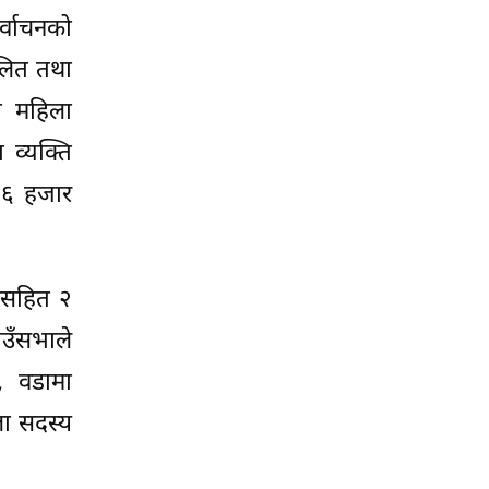
र्वाचनको
दलित तथा
ा महिला
 व्यक्ति
 ३६ हजार
ासहित २
ाउँसभाले
, वडामा
ला सदस्य