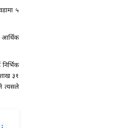
 वडामा ५
ा आर्थिक
 निर्भिक
वैशाख ३१
ने त्यसले