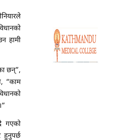
नियारले
ंविधानको
उन हामी
ा छन्”,
यो, “काम
ंविधानको
।”
्दै गएको
हुनुपर्छ