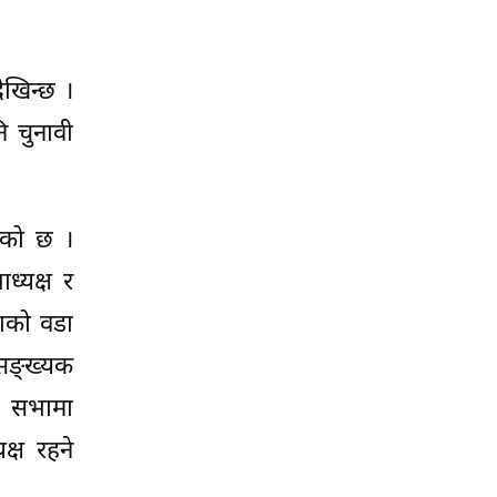
ेखिन्छ ।
ि चुनावी
एको छ ।
ध्यक्ष र
ाको वडा
पसङ्ख्यक
े सभामा
्ष रहने