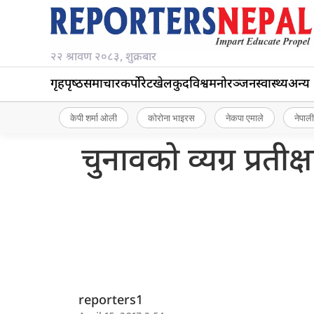
२२ श्रावण २०८३, शुक्रबार
गृहपृष्‍ठ
समाचार
कर्पोरेट
खेलकुद
विश्व
मनोरञ्जन
स्वास्थ्य
अन्य
केपी शर्मा ओली
कोरोना भाइरस
नेकपा एमाले
नेपाली
चुनावको व्यग्र प्रती
reporters1