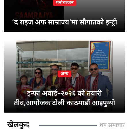
मनोरञ्जन
‘द राइज अफ साम्राज्य’मा सौगातको इन्ट्री
अन्य
इन्फा अवार्ड–२०२६ को तयारी
तीव्र,आयोजक टोली काठमाडौं आइपुग्यो
खेलकुद
थप समाचार