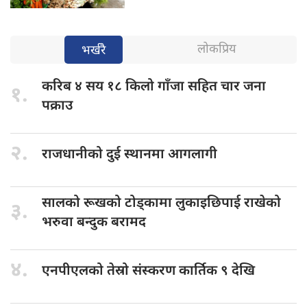
लोकप्रिय
भर्खरै
करिब ४
सय १८ किलो गाँजा सहित चार जना
१.
पक्राउ
२.
राजधानीको दुई
स्थानमा आगलागी
सालको रूखको
टोड्कामा लुकाइछिपाई राखेको
३.
भरुवा बन्दुक बरामद
४.
एनपीएलको तेस्रो
संस्करण कार्तिक ९ देखि