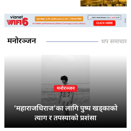
मनोरञ्जन
थप समाचार
मनोरञ्जन
‘महाराजधिराज’का लागि पुष्प खड्काको
त्याग र तपस्याको प्रशंसा