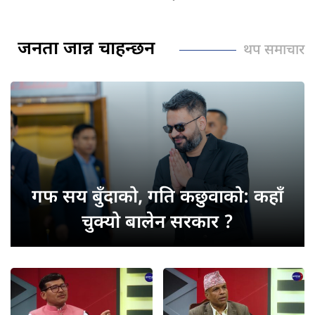
जनता जान्न चाहन्छन
थप समाचार
गफ सय
बुँदाको, गति कछुवाको: कहाँ
चुक्यो बालेन सरकार ?