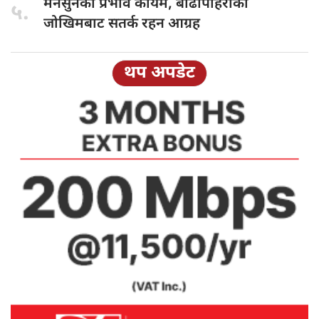
मनसुनको प्रभाव
कायम, बाढीपहिरोको
५.
जोखिमबाट सतर्क रहन आग्रह
थप अपडेट