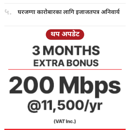
५.
घरजग्गा कारोबारका
लागि इजाजतपत्र अनिवार्य
थप अपडेट