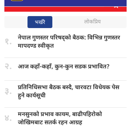
लोकप्रिय
भर्खरै
नेपाल गुणस्तर
परिषद्को बैठक: विभिन्न गुणस्तर
१.
मापदण्ड स्वीकृत
२.
आज कहाँ-कहाँ,
कुन-कुन सडक प्रभावित?
प्रतिनिधिसभा बैठक
बस्दै, चारवटा विधेयक पेस
३.
हुने कार्यसूची
मनसुनको प्रभाव
कायम, बाढीपहिरोको
४.
जोखिमबाट सतर्क रहन आग्रह