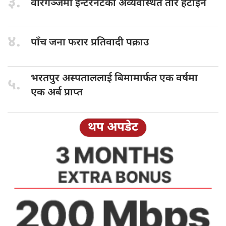
३.
वीरगञ्जमा इन्टरनेटका
अव्यवस्थित तार हटाइने
४.
पाँच जना
फरार प्रतिवादी पक्राउ
भरतपुर अस्पताललाई
बिमामार्फत एक वर्षमा
५.
एक अर्ब प्राप्त
थप अपडेट