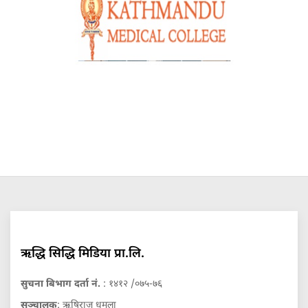
ऋद्धि सिद्धि मिडिया प्रा.लि.
सुचना बिभाग दर्ता नं.
: १४१२ /०७५-७६
सञ्चालक
: ऋषिराज धमला