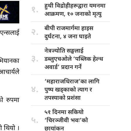
हुथी विद्रोहीहरूद्वारा
यमनमा
१.
आक्रमण, १० जनाको मृत्यु
बीपी राजमार्गमा
हाइस
२.
कएन्सलाई
दुर्घटना, ४ जना घाइते
नेत्रज्योति सङ्घलाई
३.
डब्लुएचओले ‘पब्लिक हेल्थ
अभियानका
अवार्ड’ प्रदान गर्ने
आचार्यले
‘महाराजधिराज’का लागि
४.
पुष्प खड्काको त्याग र
तपस्याको प्रशंसा
को रुपमा
५१ दिनमा सकियो
५.
‘चिरञ्जीवी भवः’को
ो थियो ।
छायांकन