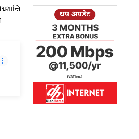
्वशान्ति
थप अपडेट
स