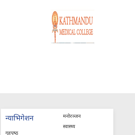
मनोरञ्जन
न्याभिगेशन
स्वास्थ्य
गृहपृष्‍ठ