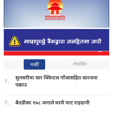
लोकप्रिय
भर्खरै
सुनसरीमा चार
क्विन्टल गाँजासहित चारजना
१.
पक्राउ
२.
बैतडीका १७८
जनाले घरमै पाए राहदानी