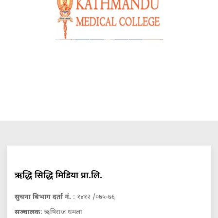
ऋद्धि सिद्धि मिडिया प्रा.लि.
सुचना बिभाग दर्ता नं.
: १४१२ /०७५-७६
सञ्चालक
: ऋषिराज धमला