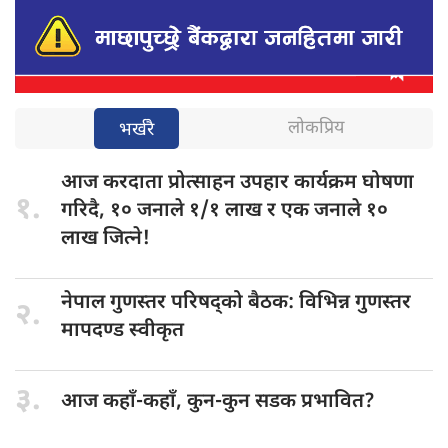
लोकप्रिय
भर्खरै
आज करदाता
प्रोत्साहन उपहार कार्यक्रम घोषणा
१.
गरिदै, १० जनाले १/१ लाख र एक जनाले १०
लाख जित्ने!
नेपाल गुणस्तर
परिषद्को बैठक: विभिन्न गुणस्तर
२.
मापदण्ड स्वीकृत
३.
आज कहाँ-कहाँ,
कुन-कुन सडक प्रभावित?