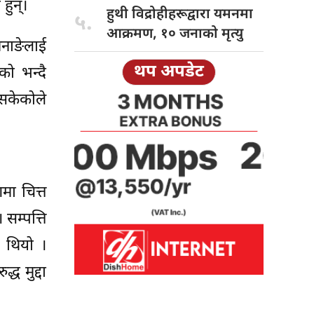
हुन्।
हुथी विद्रोहीहरूद्वारा
यमनमा
५.
आक्रमण, १० जनाको मृत्यु
मनाङेलाई
थप अपडेट
को भन्दै
नसकेकोले
मा चित्त
 सम्पत्ति
ो थियो ।
ध मुद्दा