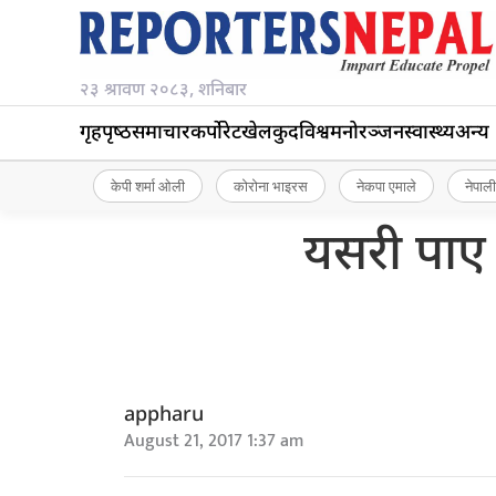
२३ श्रावण २०८३, शनिबार
गृहपृष्‍ठ
समाचार
कर्पोरेट
खेलकुद
विश्व
मनोरञ्जन
स्वास्थ्य
अन्य
केपी शर्मा ओली
कोरोना भाइरस
नेकपा एमाले
नेपाली
यसरी पाए
appharu
August 21, 2017 1:37 am