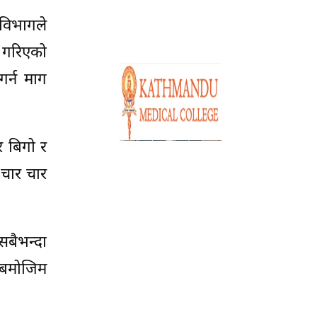
विभागले
ग गरिएको
र्न माग
र बिगो र
 चार चार
सबैभन्दा
ीबमोजिम