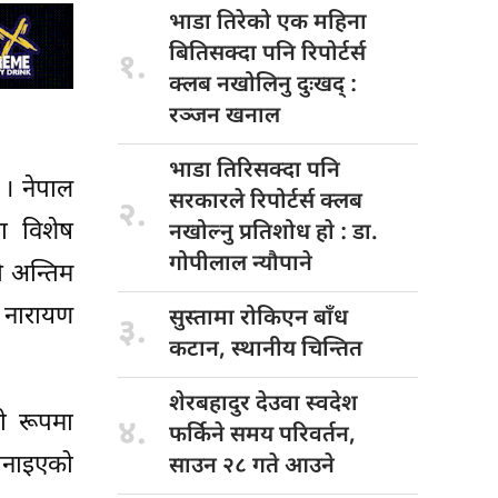
भाडा तिरेको
एक महिना
बितिसक्दा पनि रिपोर्टर्स
१.
क्लब नखोलिनु दुःखद् :
रञ्जन खनाल
भाडा तिरिसक्दा
पनि
 । नेपाल
सरकारले रिपोर्टर्स क्लब
२.
मा विशेष
नखोल्नु प्रतिशोध हाे : डा‍‍‍.
गोपीलाल न्यौपाने
ो अन्तिम
 नारायण
सुस्तामा रोकिएन
बाँध
३.
कटान, स्थानीय चिन्तित
शेरबहादुर देउवा
स्वदेश
ी रूपमा
४.
फर्किने समय परिवर्तन,
 बनाइएको
साउन २८ गते आउने