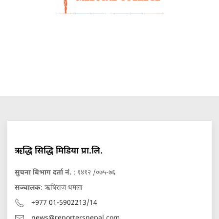
ऋद्धि सिद्धि मिडिया प्रा.लि.
सुचना बिभाग दर्ता नं.
: १४१२ /०७५-७६
सञ्चालक
: ऋषिराज धमला
+977 01-5902213/14
news@reportersnepal.com