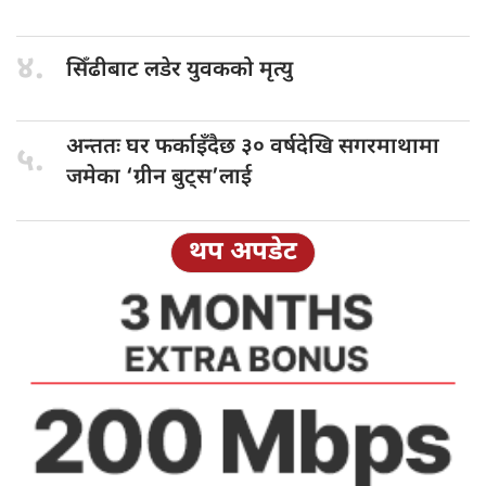
४.
सिँढीबाट लडेर
युवकको मृत्यु
अन्ततः घर
फर्काइँदैछ ३० वर्षदेखि सगरमाथामा
५.
जमेका ‘ग्रीन बुट्स’लाई
थप अपडेट