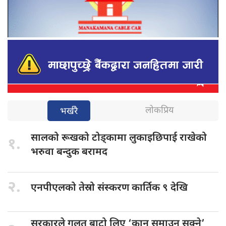
लोकप्रिय
भर्खरै
सालको रूखको
टोड्कामा लुकाइछिपाई राखेको
१.
भरुवा बन्दुक बरामद
२.
एनपीएलको तेस्रो
संस्करण कार्तिक ९ देखि
सरकारले गलत
बाटो लिए ‘कान समाउन सक्ने’