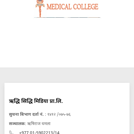
ऋद्धि सिद्धि मिडिया प्रा.लि.
सुचना बिभाग दर्ता नं.
: १४१२ /०७५-७६
सञ्चालक
: ऋषिराज धमला
+977 01-5902213/14