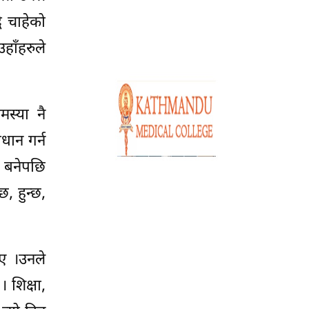
ि चाहेको
हाँहरुले
मस्या नै
धान गर्न
र बनेपछि
, हुन्छ,
िए ।उनले
। शिक्षा,