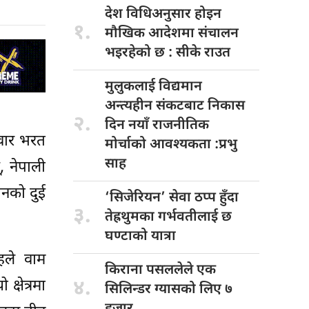
देश विधिअनुसार
होइन
१.
मौखिक आदेशमा संचालन
भइरहेको छ : सीके राउत
मुलुकलाई विद्यमान
अन्त्यहीन संकटबाट निकास
२.
दिन नयाँ राजनीतिक
्धवार भरत
मोर्चाको आवश्यकता :प्रभु
साह
, नेपाली
धनको दुई
‘सिजेरियन’ सेवा
ठप्प हुँदा
३.
तेह्रथुमका गर्भवतीलाई छ
घण्टाको यात्रा
ाहले वाम
किराना पसललेले
एक
४.
्षेत्रमा
सिलिन्डर ग्यासको लिए ७
हजार