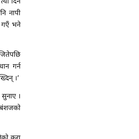
त्यो दिन
नि नापी
गएँ भने
 जितेपछि
धान गर्न
्दिन् ।’
े सुनाए ।
 बंशजको
ेको कुरा