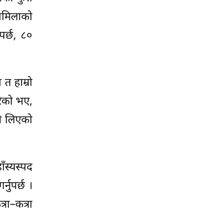
 मामिलाको
पर्छ, ८०
’
त हाम्रो
गरेको भए,
ले लिएको
ँस्यस्पद
नुपर्छ ।
्रा–कत्रा