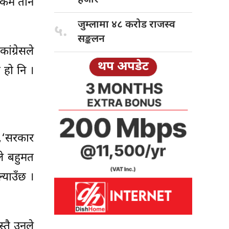
े कम तीन
जुम्लामा ४८
करोड राजस्व
५.
सङ्कलन
ग्रेसले
थप अपडेट
 हो नि ।
े,‘सरकार
ले बहुमत
्याउँछ ।
्तै उनले