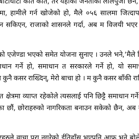
छन्। बाटाघाटा कति कति, तर यहाँका जनताको लालपुर्जा छैन, 
, हामीले गर्न खोजेको हो, मैले ०५६ सालमा जित्दाप
ड्न सकिएन, राजाको शासनले गर्दा, अब म विजयी भएर 
हरुको एजेण्डा भएको समेत योजना सुनाए । उनले भने,‘मैले
माधान गर्ने हो, समाधान त सरकारले गर्ने हो, यो समा
ुनै कसर राख्दिन्, मेरो बाचा हो । म कुनै कसर बाँकी राख
्षेत्रमा व्याप्त रहेकोले त्यसलाई पनि छिट्टै समाधान गर्न
का छौं, छोराहरुको नागरिकता बनाउन सकेको छैन, अब
धवारहरुले वाचा पूरा नगरेको ईतिहाँस भएपनि आफू भने बोल