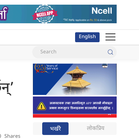
English
न्’
लोकप्रिय
भर्खरै
0
Shares