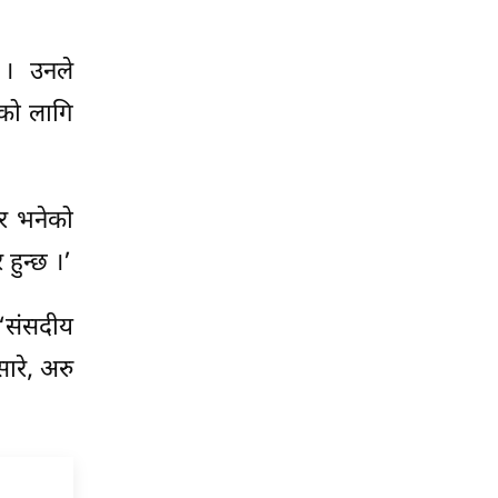
 । उनले
नको लागि
ेर भनेको
हुन्छ ।’
,‘संसदीय
ारे, अरु