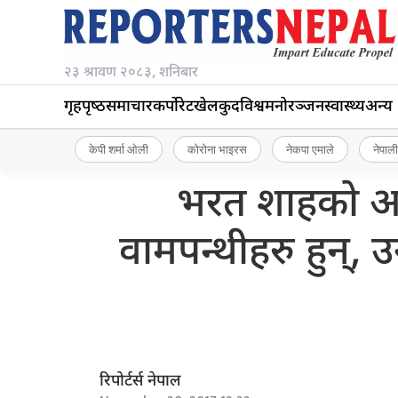
२३ श्रावण २०८३, शनिबार
गृहपृष्‍ठ
समाचार
कर्पोरेट
खेलकुद
विश्व
मनोरञ्जन
स्वास्थ्य
अन्य
केपी शर्मा ओली
कोरोना भाइरस
नेकपा एमाले
नेपाली
भरत शाहको आरो
वामपन्थीहरु हुन्, उन
रिपोर्टर्स नेपाल