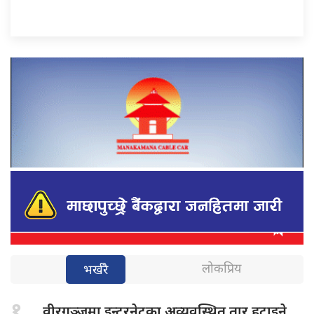
लोकप्रिय
भर्खरै
१.
वीरगञ्जमा इन्टरनेटका
अव्यवस्थित तार हटाइने