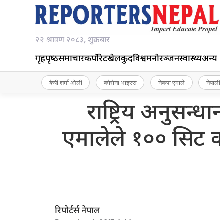
२२ श्रावण २०८३, शुक्रबार
गृहपृष्‍ठ
समाचार
कर्पोरेट
खेलकुद
विश्व
मनोरञ्जन
स्वास्थ्य
अन्य
केपी शर्मा ओली
कोरोना भाइरस
नेकपा एमाले
नेपाली
राष्ट्रिय अनुसन्
एमालेले १०० सिट क
रिपोर्टर्स नेपाल