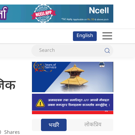
English
,
जिक
लोकप्रिय
भर्खरै
0
Shares