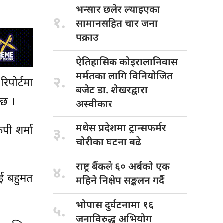
भन्सार छलेर
ल्याइएका
१.
सामानसहित चार जना
पक्राउ
ऐतिहासिक कोइरालानिवास
मर्मतका लागि विनियोजित
२.
िपोर्टमा
बजेट डा. शेखरद्वारा
 छ ।
अस्वीकार
मधेस प्रदेशमा
ट्रान्सफर्मर
ेपी शर्मा
३.
चोरीका घटना बढे
राष्ट्र बैंकले
६० अर्बको एक
४.
ाई बहुमत
महिने निक्षेप सङ्कलन गर्दै
भोपास दुर्घटनामा
१६
५.
जनाविरुद्ध अभियोग