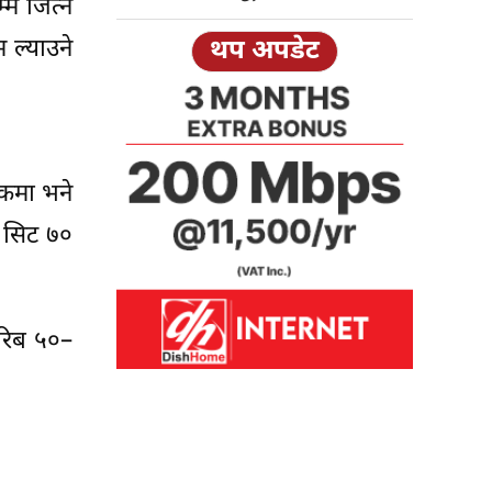
्म जित्न
ल्याउने
थप अपडेट
िकमा भने
ल सिट ७०
करिब ५०–