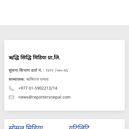
ऋद्धि सिद्धि मिडिया प्रा.लि.
सुचना बिभाग दर्ता नं.
: १४१२ /०७५-७६
सञ्चालक
: ऋषिराज धमला
+977 01-5902213/14
news@reportersnepal.com
सोसल मिडिया
युटिलिटि