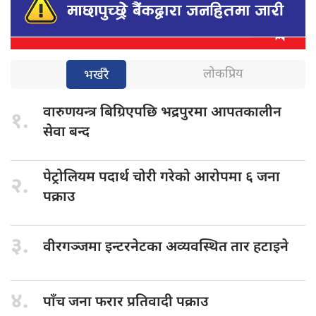
लोकप्रिय
भर्खरै
वारुणयन्त्र बिग्रिएपछि
भद्रपुरमा आपतकालीन
१.
सेवा बन्द
पेट्रोलियम पदार्थ
चोरी गरेको आरोपमा ६ जना
२.
पक्राउ
३.
वीरगञ्जमा इन्टरनेटका
अव्यवस्थित तार हटाइने
४.
पाँच जना
फरार प्रतिवादी पक्राउ