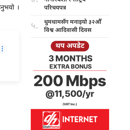
उनुभयो ।
परिचयपत्र
धुमधामसँग मनाइयो
३२औँ
५.
विश्व आदिवासी दिवस
थप अपडेट