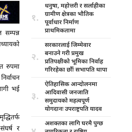
धनुषा, महोत्तरी
र सर्लाहीका
ग्रामीण क्षेत्रका भौतिक
१.
पूर्वाधार निर्माण
प्राथमिकतामा
सम्पन्न
अध्यायको
सरकारलाई जिम्मेवार
बनाउने गरी प्रमुख
२.
प्रतिपक्षीको भूमिका निर्वाह
ित रुपमा
गरिरहेका छौँः सभापति थापा
निर्वाचन
ऐतिहासिक आन्दोलनमा
भागी भई
आदिवासी जनजाति
३.
समुदायको महत्वपूर्ण
योगदानः उपराष्ट्रपति यादव
्धितर्फ
अशक्तका लागि
घरमै पुग्छ
संघर्ष र
४.
नागरिकता र राष्ट्रिय