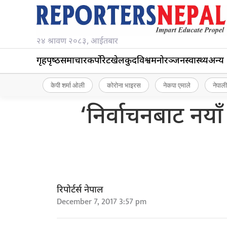
२४ श्रावण २०८३, आईतबार
गृहपृष्‍ठ
समाचार
कर्पोरेट
खेलकुद
विश्व
मनोरञ्जन
स्वास्थ्य
अन्य
केपी शर्मा ओली
कोरोना भाइरस
नेकपा एमाले
नेपाली
‘निर्वाचनबाट नया
रिपोर्टर्स नेपाल
December 7, 2017 3:57 pm