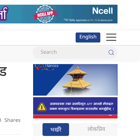
English
्ड
0
Shares
लोकप्रिय
भर्खरै