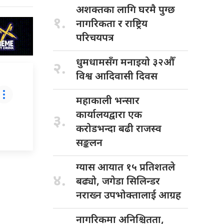
अशक्तका लागि
घरमै पुग्छ
१.
नागरिकता र राष्ट्रिय
परिचयपत्र
धुमधामसँग मनाइयो
३२औँ
२.
विश्व आदिवासी दिवस
महाकाली भन्सार
कार्यालयद्वारा एक
३.
करोडभन्दा बढी राजस्व
सङ्कलन
ग्यास आयात
१५ प्रतिशतले
४.
बढ्यो, जगेडा सिलिन्डर
नराख्न उपभोक्तालाई आग्रह
नागरिकमा अनिश्चितता,