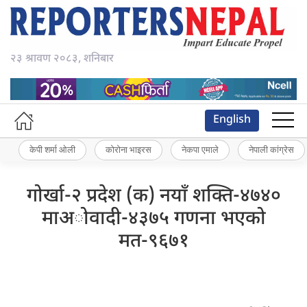
२३ श्रावण २०८३, शनिबार
English
केपी शर्मा ओली
कोरोना भाइरस
नेकपा एमाले
नेपाली कांग्रेस
गोर्खा-२ प्रदेश (क) नयाँ शक्ति-४७४०
माअोवादी-४३७५ गणना भएको
मत-९६७१