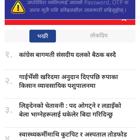
लोकप्रिय
भर्खरै
१.
कांग्रेस बागमती
संसदीय दलको बैठक बस्दै
गाईभैँसी खरिदमा
अनुदान दिएपछि रुपाका
२.
किसान व्यावसायिक पशुपालनमा
लिङ्देनको चेतावनी
: पद ओगट्ने र लडाइँको
३.
बेला भाग्नेहरूलाई धकेलेर बिदा गरिदिन्छु
स्वास्थ्यकर्मीमाथि कुटपिट
र अस्पताल तोडफोड
४.