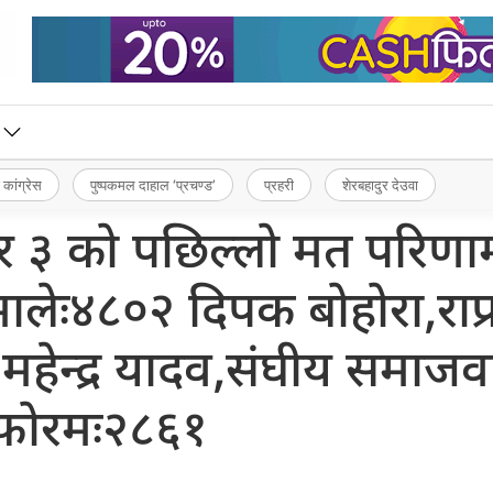
 कांग्रेस
पुष्पकमल दाहाल ‘प्रचण्ड’
प्रहरी
शेरबहादुर देउवा
 नम्बर ३ को पछिल्लो मत परिणा
लेः४८०२ दिपक बोहोरा,राप्
९ महेन्द्र यादव,संघीय समाजव
फोरमः२८६१