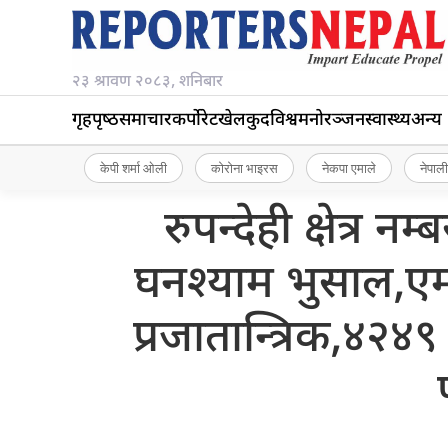
२३ श्रावण २०८३, शनिबार
गृहपृष्‍ठ
समाचार
कर्पोरेट
खेलकुद
विश्व
मनोरञ्जन
स्वास्थ्य
अन्य
केपी शर्मा ओली
कोरोना भाइरस
नेकपा एमाले
नेपाली
रुपन्देही क्षेत्र
घनश्याम भुसाल,एमा
प्रजातान्त्रिक,४२४