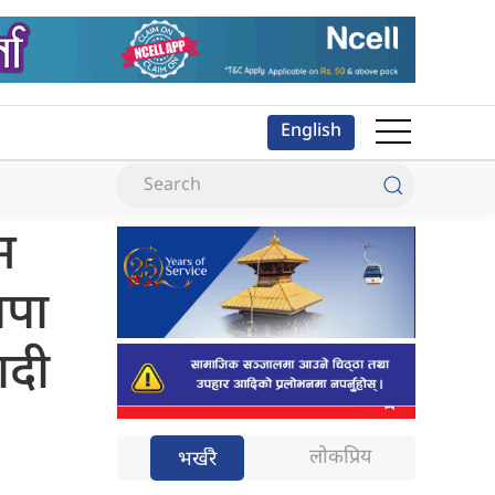
English
म
रपा
ादी
लोकप्रिय
भर्खरै