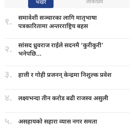
लोकप्रिय
भर्खरै
समावेशी सञ्चारका
लागि मातृभाषा
१.
पत्रकारितामा अन्तरराष्ट्रिय बहस
सांसद ध्रुवराज
राईले सदनमै ‘कुरीकुरी’
२.
भनेपछि...
३.
हात्ती र
गोही प्रजनन् केन्द्रमा निशुल्क प्रवेश
४.
लक्ष्यभन्दा तीन
करोड बढी राजस्व असुली
५.
असहायको सहारा
व्यास नगर समता