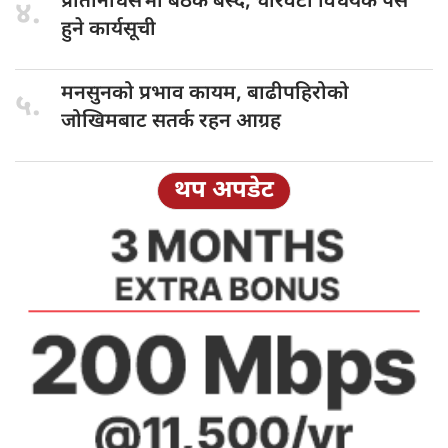
प्रतिनिधिसभा बैठक
बस्दै, चारवटा विधेयक पेस
४.
हुने कार्यसूची
मनसुनको प्रभाव
कायम, बाढीपहिरोको
५.
जोखिमबाट सतर्क रहन आग्रह
थप अपडेट