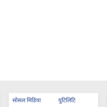
सोसल मिडिया
युटिलिटि