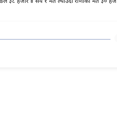
ामाङले ३८ हजार ४ सय १ मत ल्याउँदा राणाको मत ३० ह