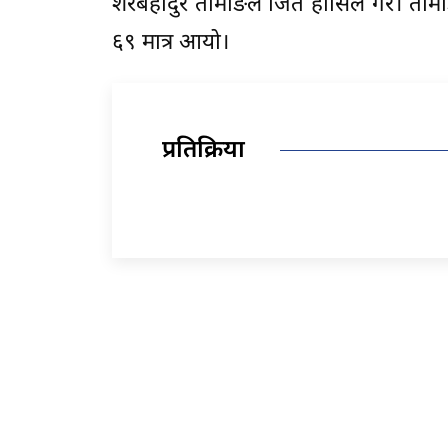
शेरबहादुर तामाङले जित हाँसिल गरे। त
६९ मात्र आयो।
प्रतिक्रिया