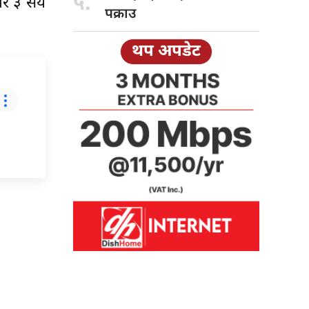
५.
जार ३ सय
पक्राउ
थप अपडेट