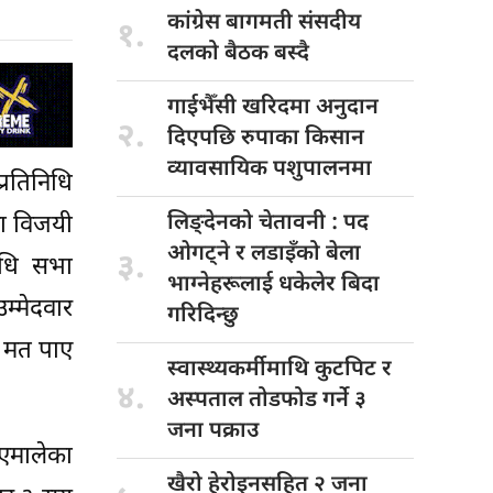
कांग्रेस बागमती
संसदीय
१.
दलको बैठक बस्दै
गाईभैँसी खरिदमा
अनुदान
२.
दिएपछि रुपाका किसान
व्यावसायिक पशुपालनमा
्रतिनिधि
लिङ्देनको चेतावनी
: पद
टा विजयी
ओगट्ने र लडाइँको बेला
३.
निधि सभा
भाग्नेहरूलाई धकेलेर बिदा
्मेदवार
गरिदिन्छु
८ मत पाए
स्वास्थ्यकर्मीमाथि कुटपिट
र
४.
अस्पताल तोडफोड गर्ने ३
जना पक्राउ
 एमालेका
खैरो हेरोइनसहित
२ जना