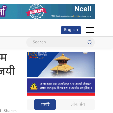
English
ाम
िजयी
लोकप्रिय
भर्खरै
0
Shares