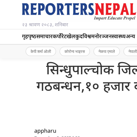
२३ श्रावण २०८३, शनिबार
गृहपृष्‍ठ
समाचार
कर्पोरेट
खेलकुद
विश्व
मनोरञ्जन
स्वास्थ्य
अन्य
केपी शर्मा ओली
कोरोना भाइरस
नेकपा एमाले
नेपाली
सिन्धुपाल्चोक जिल
गठबन्धन,१० हजार 
appharu