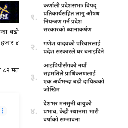
कर्णाली प्रदेशसभाः
विपद्
प्रतिकार्यसहित लागु औषध
१.
नियन्त्रण गर्न प्रदेश
सरकारको ध्यानाकर्षण
न्दा बढी
५ हजार ४
गणेश यादवको
परिवारलाई
२.
प्रदेश सरकारले घर बनाइदिने
आइपिपीसँगको नयाँ
सय ८२ मत
सहमतिले प्राधिकरणलाई
३.
एक अर्बभन्दा बढी दायित्वको
जोखिम
देशभर मनसुनी
वायुको
४.
प्रभाव, केही स्थानमा भारी
वर्षाको सम्भावना