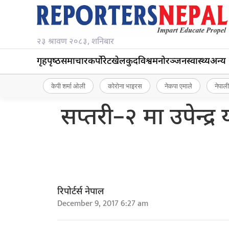
२३ श्रावण २०८३, शनिबार
गृहपृष्‍ठ
समाचार
कर्पोरेट
खेलकुद
विश्व
मनोरञ्जन
स्वास्थ्य
अन्य
केपी शर्मा ओली
कोरोना भाइरस
नेकपा एमाले
नेपाली
सप्तरी–२ मा उपेन्द
रिपोर्टर्स नेपाल
December 9, 2017 6:27 am