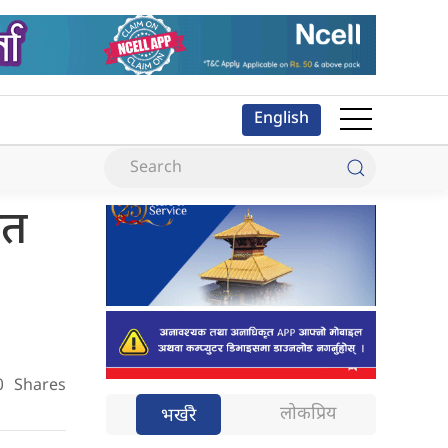
English
ित
0
Shares
लोकप्रिय
भर्खरै