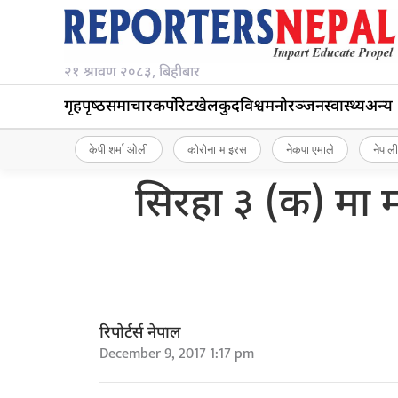
२१ श्रावण २०८३, बिहीबार
गृहपृष्‍ठ
समाचार
कर्पोरेट
खेलकुद
विश्व
मनोरञ्जन
स्वास्थ्य
अन्य
केपी शर्मा ओली
कोरोना भाइरस
नेकपा एमाले
नेपाली
सिरहा ३ (क) मा म
रिपोर्टर्स नेपाल
December 9, 2017 1:17 pm