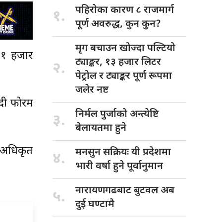
पहिरोका कारण
८ राजमार्ग
१.
पूर्ण अवरुद्ध, कुन कुन?
मृग बचाउन
खोज्दा पल्टियो
 ११ हजार
ट्याङ्कर, १३ हजार लिटर
२.
पेट्रोल र ट्याङ्कर पूर्ण रूपमा
जलेर नष्ट
ादी फोरम
निर्मल पुर्जाको
अन्त्येष्टि
३.
बेलायतमा हुने
न अधिकृत
मनसुन सक्रियः
यी प्रदेशमा
४.
भारी वर्षा हुने पूर्वानुमान
नारायणगढबाट बुटवल
अब
५.
दुई घण्टामै