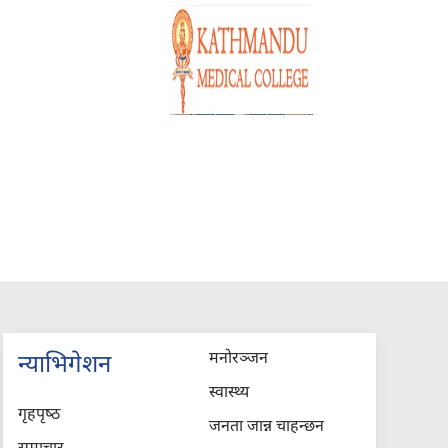
मनोरञ्जन
न्याभिगेशन
स्वास्थ्य
गृहपृष्‍ठ
जनता जान्न चाहन्छन