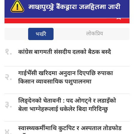
लोकप्रिय
भर्खरै
१.
कांग्रेस बागमती
संसदीय दलको बैठक बस्दै
गाईभैँसी खरिदमा
अनुदान दिएपछि रुपाका
२.
किसान व्यावसायिक पशुपालनमा
लिङ्देनको चेतावनी
: पद ओगट्ने र लडाइँको
३.
बेला भाग्नेहरूलाई धकेलेर बिदा गरिदिन्छु
स्वास्थ्यकर्मीमाथि कुटपिट
र अस्पताल तोडफोड
४.