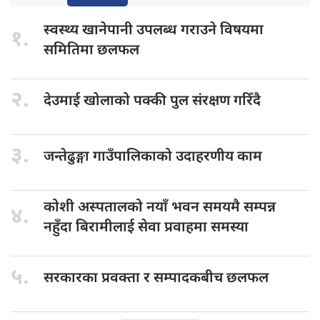
स्वस्थ्य खानेपानी
उपलब्ध गराउने विषयमा
१.
समितिमा छलफल
२.
देउमाई खोलाको
पक्की पुल संरक्षण गरिँदै
३.
जन्तेढुङ्गा गाउँपालिकाको
उदाहरणीय काम
कोशी अस्पतालको
नयाँ भवन समयमै सम्पन्न
४.
नहुँदा बिरामीलाई सेवा प्रवाहमा समस्या
५.
सरकारका प्रवक्ता
र सम्पादकबीच छलफल