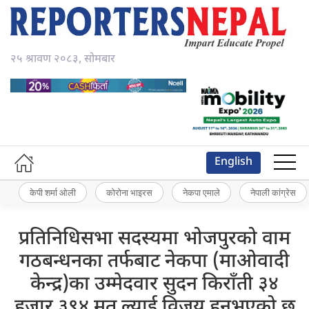
२५ श्रावण २०८३, सोमबार
English
केपी शर्मा ओली
कोरोना भाइरस
नेकपा एमाले
नेपाली कांग्रेस
प्रतिनिधिसभा सदस्यमा भोजपुरको वाम
गठबन्धनका तर्फबाट नेकपा (माओवादी
केन्द्र)का उम्मेदवार सुदन किराँती ३४
हजार ३९४ मत ल्याई विजय हुनुभएको छ