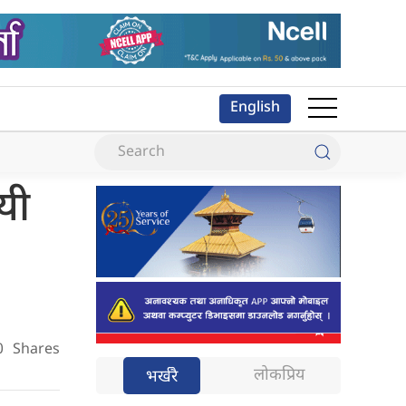
English
यी
0
Shares
लोकप्रिय
भर्खरै