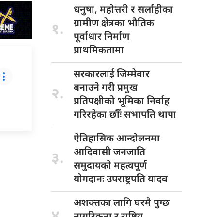
धनुषा, महोत्तरी
र सर्लाहीका
ग्रामीण क्षेत्रका भौतिक
१.
पूर्वाधार निर्माण
प्राथमिकतामा
सरकारलाई जिम्मेवार
बनाउने गरी प्रमुख
२.
प्रतिपक्षीको भूमिका निर्वाह
गरिरहेका छौँः सभापति थापा
ऐतिहासिक आन्दोलनमा
आदिवासी जनजाति
३.
समुदायको महत्वपूर्ण
योगदानः उपराष्ट्रपति यादव
अशक्तका लागि
घरमै पुग्छ
४.
नागरिकता र राष्ट्रिय