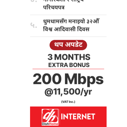
परिचयपत्र
धुमधामसँग मनाइयो
३२औँ
५.
विश्व आदिवासी दिवस
थप अपडेट