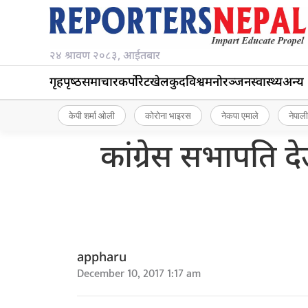
२४ श्रावण २०८३, आईतबार
गृहपृष्‍ठ
समाचार
कर्पोरेट
खेलकुद
विश्व
मनोरञ्जन
स्वास्थ्य
अन्य
केपी शर्मा ओली
कोरोना भाइरस
नेकपा एमाले
नेपाली
कांग्रेस सभापति 
appharu
December 10, 2017 1:17 am