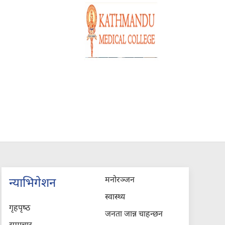
मनोरञ्जन
न्याभिगेशन
स्वास्थ्य
गृहपृष्‍ठ
जनता जान्न चाहन्छन