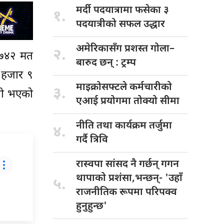
मर्दी पदयात्रामा
फसेका ३
१.
पदयात्रीको सफल उद्धार
अमेरिकासँग प्रशस्त
गोला–
२.
३०७४२ मत
बारुद छन् : ट्रम्प
२ हजार ९
माइक्रोसफ्टले कर्मचारीको
३.
जयी भएको
एआई प्रयोगमा तोक्यो सीमा
नीति तथा
कार्यक्रम तर्जुमा
४.
गर्दै त्रिवि
रास्वपा सांसद
नै गर्छन् गगन
थापाको प्रशंसा,भन्छन्- 'उहाँ
५.
राजनीतिक रूपमा परिपक्व
हुनुहुन्छ'