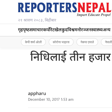
२१ श्रावण २०८३, बिहीबार
गृहपृष्‍ठ
समाचार
कर्पोरेट
खेलकुद
विश्व
मनोरञ्जन
स्वास्थ्य
अन्य
केपी शर्मा ओली
कोरोना भाइरस
नेकपा एमाले
नेपाली
निधिलाई तीन हजार म
appharu
December 10, 2017 1:53 am