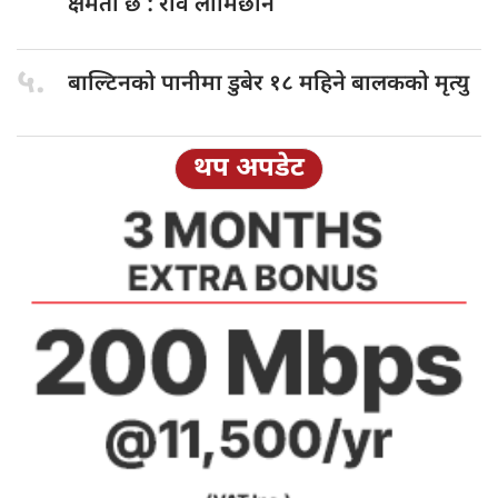
क्षमता छ : रवि लामिछाने
५.
बाल्टिनको पानीमा
डुबेर १८ महिने बालकको मृत्यु
थप अपडेट