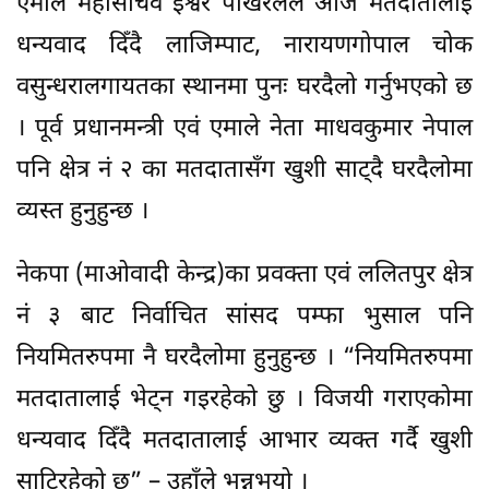
एमाले महासचिव ईश्वर पोखरेलले आज मतदातालाई
धन्यवाद दिँदै लाजिम्पाट, नारायणगोपाल चोक
वसुन्धरालगायतका स्थानमा पुनः घरदैलो गर्नुभएको छ
। पूर्व प्रधानमन्त्री एवं एमाले नेता माधवकुमार नेपाल
पनि क्षेत्र नं २ का मतदातासँग खुशी साट्दै घरदैलोमा
व्यस्त हुनुहुन्छ ।
नेकपा (माओवादी केन्द्र)का प्रवक्ता एवं ललितपुर क्षेत्र
नं ३ बाट निर्वाचित सांसद पम्फा भुसाल पनि
नियमितरुपमा नै घरदैलोमा हुनुहुन्छ । “नियमितरुपमा
मतदातालाई भेट्न गइरहेको छु । विजयी गराएकोमा
धन्यवाद दिँदै मतदातालाई आभार व्यक्त गर्दै खुशी
साटिरहेको छु” – उहाँले भन्नुभयो ।