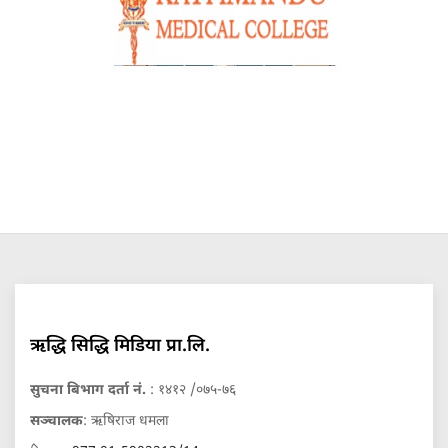
ऋद्धि सिद्धि मिडिया प्रा.लि.
सुचना बिभाग दर्ता नं.
: १४१२ /०७५-७६
सञ्चालक
: ऋषिराज धमला