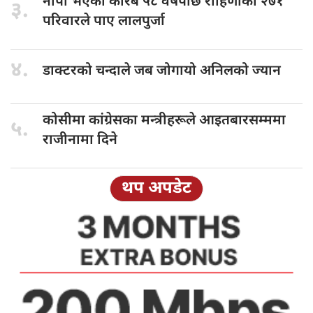
नापी भएको
करिब ५८ वर्षपछि रोहिणीका २७१
३.
परिवारले पाए लालपुर्जा
४.
डाक्टरको चन्दाले
जब जोगायो अनिलको ज्यान
कोसीमा कांग्रेसका
मन्त्रीहरूले आइतबारसम्ममा
५.
राजीनामा दिने
थप अपडेट