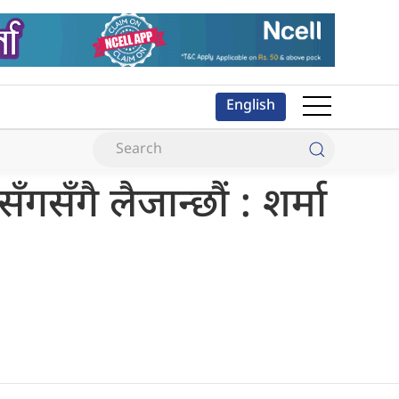
English
ँगसँगै लैजान्छौं : शर्मा