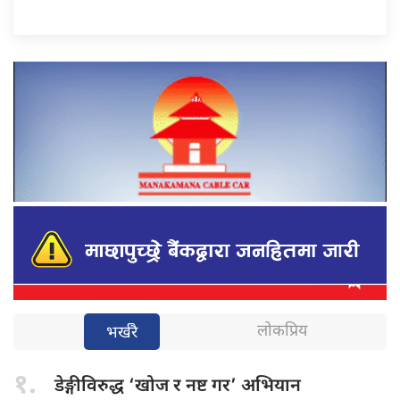
लोकप्रिय
भर्खरै
१.
डेङ्गीविरुद्ध ‘खोज
र नष्ट गर’ अभियान