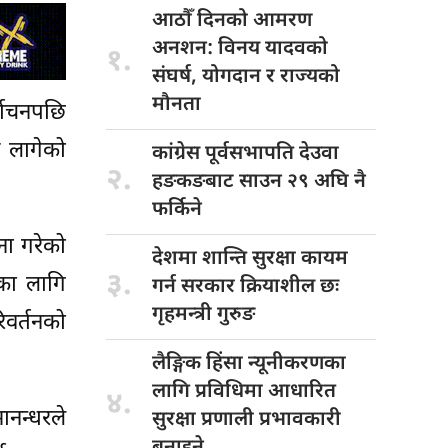
आठौँ दिनको
आमरण
अनशन: विनय यादवको
१.
संघर्ष, योगदान र राज्यको
मौनता
्वाचनपछि
 लागेको
कांग्रेस पूर्वसभापति
देउवा
२.
हङकङबाट साउन २९ अघि नै
फर्किने
ा गरेको
देशमा शान्ति
सुरक्षा कायम
३.
िका लागि
गर्न सरकार क्रियाशील छः
गृहमन्त्री गुरुङ
वर्तनको
लैङ्गिक हिंसा
न्यूनीकरणका
लागि प्रविधिमा आधारित
४.
मानन्धरले
सुरक्षा प्रणाली प्रभावकारी
बनाइने