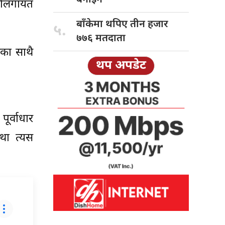
र्जालगायत
बाँकेमा थपिए
तीन हजार
५.
७७६ मतदाता
रका साथै
थप अपडेट
र्वाधार
था त्यस