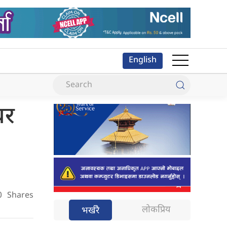
English
धर
0
Shares
लोकप्रिय
भर्खरै