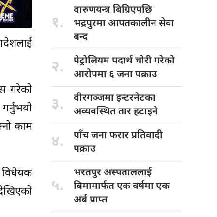
वारुणयन्त्र बिग्रिएपछि
१.
भद्रपुरमा आपतकालीन सेवा
बन्द
नादेशलाई
पेट्रोलियम पदार्थ
चोरी गरेको
२.
आरोपमा ६ जना पक्राउ
ास गरेको
वीरगञ्जमा इन्टरनेटका
३.
गर्नुभयो
अव्यवस्थित तार हटाइने
फ्नो काम
पाँच जना
फरार प्रतिवादी
४.
पक्राउ
 विधेयक
भरतपुर अस्पताललाई
५.
बिमामार्फत एक वर्षमा एक
 देखिएको
अर्ब प्राप्त