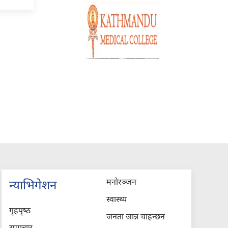
मनोरञ्जन
न्याभिगेशन
स्वास्थ्य
गृहपृष्‍ठ
जनता जान्न चाहन्छन