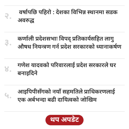
वर्षापछि पहिरो
: देशका विभिन्न स्थानमा सडक
२.
अवरुद्ध
कर्णाली प्रदेशसभाः
विपद् प्रतिकार्यसहित लागु
३.
औषध नियन्त्रण गर्न प्रदेश सरकारको ध्यानाकर्षण
गणेश यादवको
परिवारलाई प्रदेश सरकारले घर
४.
बनाइदिने
आइपिपीसँगको नयाँ
सहमतिले प्राधिकरणलाई
५.
एक अर्बभन्दा बढी दायित्वको जोखिम
थप अपडेट