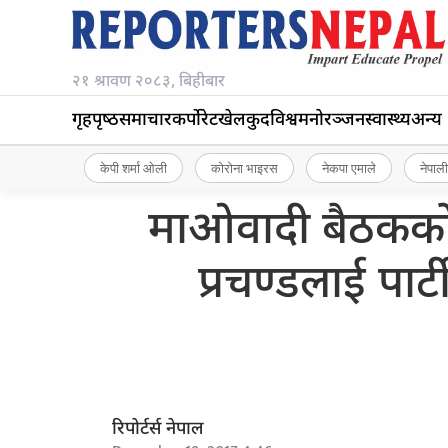
२१ श्रावण २०८३, बिहीबार
गृहपृष्‍ठ
समाचार
कर्पोरेट
खेलकुद
विश्व
मनोरञ्जन
स्वास्थ्य
अन्य
केपी शर्मा ओली
कोरोना भाइरस
नेकपा एमाले
नेपाली
माओवादी बैठकको नि
प्रचण्डलाई पार्ट
रिपोर्टर्स नेपाल