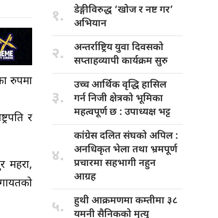
डेङ्गीविरुद्ध ‘खोज
र नष्ट गर’
१.
अभियान
अन्तर्राष्ट्रिय युवा
दिवसको
२.
सप्ताहव्यापी कार्यक्रम सुरु
का रुपमा
उच्च आर्थिक
वृद्धि हासिल
३.
गर्न निजी क्षेत्रको भूमिका
महत्वपूर्ण छ : उपाध्यक्ष भट्ट
ट्रपति र
कांग्रेस दलित
संघको अपिल :
अनधिकृत भेला तथा भ्रमपूर्ण
४.
प्रचारमा सहभागी नहुन
र महरा,
आग्रह
लगायतको
हुथी आक्रमणमा
कम्तीमा ३८
५.
यमनी सैनिकको मृत्यु