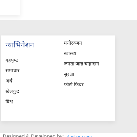
मनोरञ्जन
न्याभिगेशन
स्वास्थ्य
गृहपृष्‍ठ
जनता जान्न चाहन्छन
समाचार
सुरक्षा
अर्थ
फोटो फिचर
खेलकुद
विश्व
Designed & Developed by:
Appharu.com