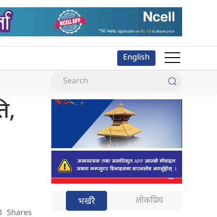
English
ि,
लोकप्रिय
भर्खरै
0
Shares