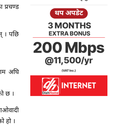
 प्रचण्ड
थप अपडेट
न् । पछि
नाम अघि
को छ ।
 माओवादी
को हो ।