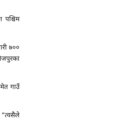
 पश्चिम
 गरी ७००
भोजपुरका
मेत गाउँ
“त्यसैले