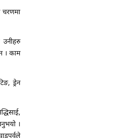
रो चरणमा
 उनीहरु
ैन । काम
ङ, ड्रेन
द्धिसाई,
उनुभयो ।
ाडपर्वले