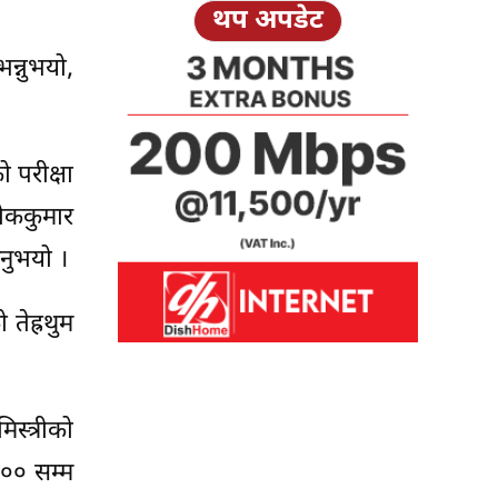
थप अपडेट
न्नुभयो,
 परीक्षा
ोककुमार
उनुभयो ।
तेह्रथुम
स्त्रीको
९०० सम्म