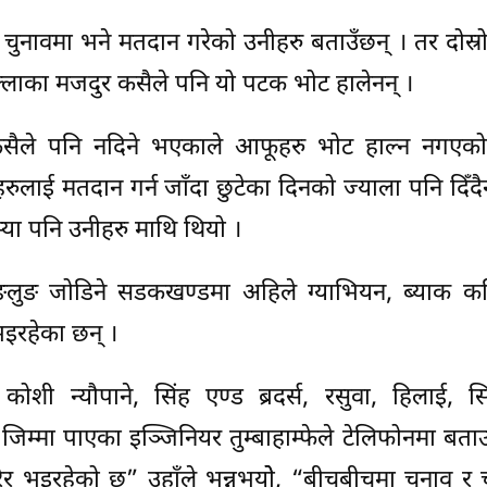
चुनावमा भने मतदान गरेको उनीहरु बताउँछन् । तर दोस्
ल्लाका मजदुर कसैले पनि यो पटक भोट हालेनन् ।
्च कसैले पनि नदिने भएकाले आफूहरु भोट हाल्न नगएको
हरुलाई मतदान गर्न जाँदा छुटेका दिनको ज्याला पनि दिँद
स्या पनि उनीहरु माथि थियो ।
्याङलुङ जोडिने सडकखण्डमा अहिले ग्याभियन, ब्याक कटि
इरहेका छन् ।
ोशी न्यौपाने, सिंह एण्ड ब्रदर्स, रसुवा, हिलाई, सि
म्मा पाएका इञ्जिनियर तुम्बाहाम्फेले टेलिफोनमा बता
र भइरहेको छ” उहाँले भन्नुभयोे, “बीचबीचमा चुनाव र च