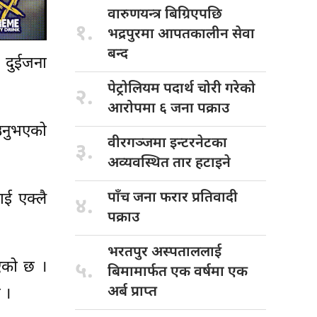
वारुणयन्त्र बिग्रिएपछि
१.
भद्रपुरमा आपतकालीन सेवा
बन्द
ा दुईजना
पेट्रोलियम पदार्थ
चोरी गरेको
२.
आरोपमा ६ जना पक्राउ
उनुभएको
वीरगञ्जमा इन्टरनेटका
३.
अव्यवस्थित तार हटाइने
पाँच जना
फरार प्रतिवादी
ाई एक्लै
४.
पक्राउ
भरतपुर अस्पताललाई
भएको छ ।
५.
बिमामार्फत एक वर्षमा एक
अर्ब प्राप्त
 ।