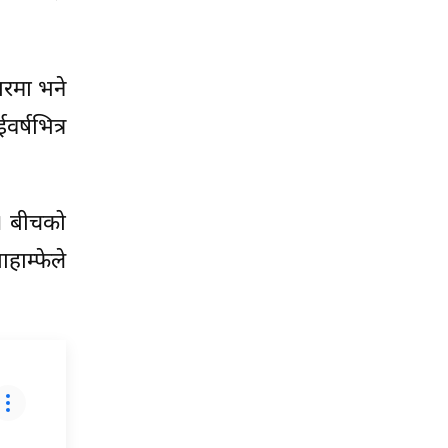
ारमा भने
्षभित्र
। बीचको
हाम्फेले