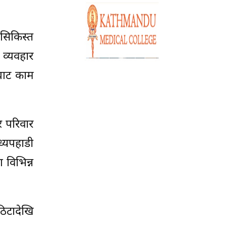
 सिकिस्त
 व्यवहार
ीबाट काम
र परिवार
्यपहाडी
 विभिन्न
ठिटादेखि