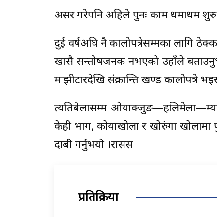
असर गरेपनि अहिले पुनः काम धमाधम शुरु ह
दुई वर्षअघि नै कालोपत्रेसम्मका लागि ठ
खासै सन्तोषजनक नभएको उहाँले बताउनुभ
माझीटारदेखि संक्रान्ति खण्ड कालोपत्रे भइस
त्यतिबेलासम्म ओयाक्जुङ—हलिमेला—म्या
केही भाग, कोयाखोला र खोरुंगा खोलामा पु
दाबी गर्नुभयो ।रासस
प्रतिक्रिया