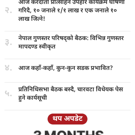
आज करदाता
प्रोत्साहन उपहार कार्यक्रम घोषणा
२.
गरिदै, १० जनाले १/१ लाख र एक जनाले १०
लाख जित्ने!
नेपाल गुणस्तर
परिषद्को बैठक: विभिन्न गुणस्तर
३.
मापदण्ड स्वीकृत
४.
आज कहाँ-कहाँ,
कुन-कुन सडक प्रभावित?
प्रतिनिधिसभा बैठक
बस्दै, चारवटा विधेयक पेस
५.
हुने कार्यसूची
थप अपडेट