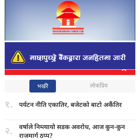
लोकप्रिय
भर्खरै
१.
पर्यटन नीति
एकातिर, बजेटको बाटो अर्कैतिर
वर्षाले निम्त्यायो
सडक अवरोध, आज कुन-कुन
२.
राजमार्ग ठप्प?