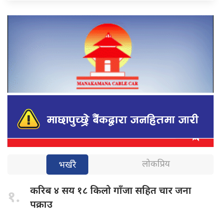
लोकप्रिय
भर्खरै
करिब ४
सय १८ किलो गाँजा सहित चार जना
१.
पक्राउ