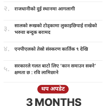
२.
राजधानीको दुई
स्थानमा आगलागी
सालको रूखको
टोड्कामा लुकाइछिपाई राखेको
३.
भरुवा बन्दुक बरामद
४.
एनपीएलको तेस्रो
संस्करण कार्तिक ९ देखि
सरकारले गलत
बाटो लिए ‘कान समाउन सक्ने’
५.
क्षमता छ : रवि लामिछाने
थप अपडेट