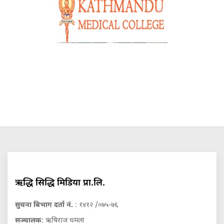
ऋद्धि सिद्धि मिडिया प्रा.लि.
सुचना बिभाग दर्ता नं.
: १४१२ /०७५-७६
सञ्चालक
: ऋषिराज धमला