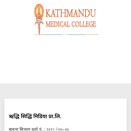
ऋद्धि सिद्धि मिडिया प्रा.लि.
सुचना बिभाग दर्ता नं.
: १४१२ /०७५-७६