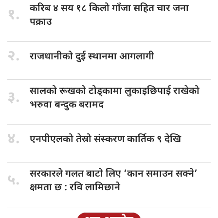
करिब ४
सय १८ किलो गाँजा सहित चार जना
१.
पक्राउ
२.
राजधानीको दुई
स्थानमा आगलागी
सालको रूखको
टोड्कामा लुकाइछिपाई राखेको
३.
भरुवा बन्दुक बरामद
४.
एनपीएलको तेस्रो
संस्करण कार्तिक ९ देखि
सरकारले गलत
बाटो लिए ‘कान समाउन सक्ने’
५.
क्षमता छ : रवि लामिछाने