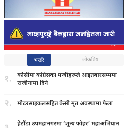
लोकप्रिय
भर्खरै
कोसीमा कांग्रेसका
मन्त्रीहरूले आइतबारसम्ममा
१.
राजीनामा दिने
२.
मोटरसाइकलसहित केसी
मृत अवस्थामा फेला
हेटौँडा उपमहानगरमा
‘शून्य फोहर’ महाअभियान
३.