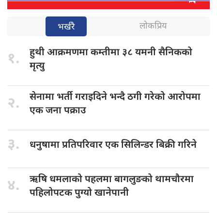
लोकप्रिय
भर्खरै
हुथी आक्रमणमा
कम्तीमा ३८ यमनी सैनिकको
१.
मृत्यु
सेनामा भर्ती
गराइदिने भन्दै ठगी गरेको आरोपमा
२.
एक जना पक्राउ
३.
धनुषामा प्रतिपरिवार
एक सिलिन्डर बिक्री गरिने
ऋषि धमलाको
पहलमा बागलुङको थामचौरमा
४.
पहिलोपटक पुग्यो खानेपानी