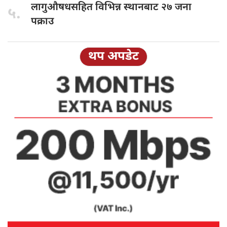
लागुऔषधसहित विभिन्न
स्थानबाट २७ जना
५.
पक्राउ
थप अपडेट