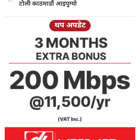
टोली काठमाडौं आइपुग्यो
थप अपडेट