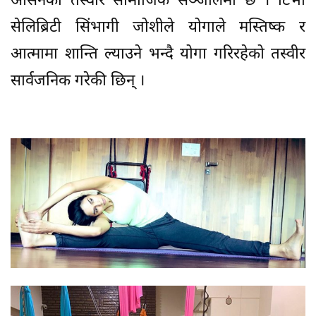
आसनको तस्वीर सामाजिक सञ्जालमा छ । टिभी
सेलिब्रिटी सिंभागी जोशीले योगाले मस्तिष्क र
आत्मामा शान्ति ल्याउने भन्दै योगा गरिरहेको तस्वीर
सार्वजनिक गरेकी छिन् ।